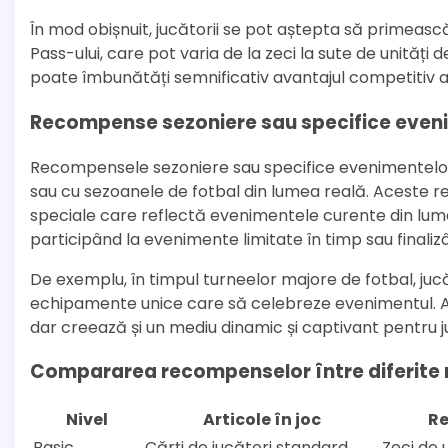
În mod obișnuit, jucătorii se pot aștepta să primeas
Pass-ului, care pot varia de la zeci la sute de unităț
poate îmbunătăți semnificativ avantajul competitiv al
Recompense sezoniere sau specifice even
Recompensele sezoniere sau specifice evenimentelor 
sau cu sezoanele de fotbal din lumea reală. Aceste 
speciale care reflectă evenimentele curente din lum
participând la evenimente limitate în timp sau finalizâ
De exemplu, în timpul turneelor majore de fotbal, jucă
echipamente unice care să celebreze evenimentul.
dar creează și un mediu dinamic și captivant pentru j
Compararea recompenselor între diferite n
Nivel
Articole în joc
R
Basic
Cărți de jucători standard
Zeci de 