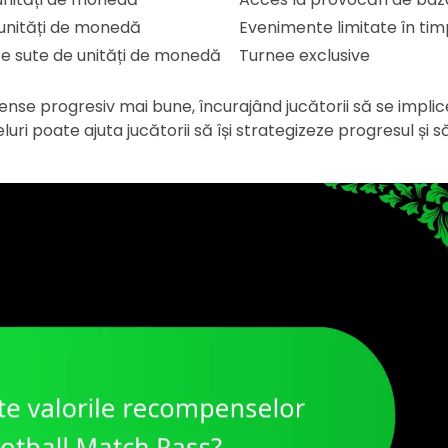
 unități de monedă
Evenimente limitate în tim
e sute de unități de monedă
Turnee exclusive
nse progresiv mai bune, încurajând jucătorii să se implic
luri poate ajuta jucătorii să își strategizeze progresul și s