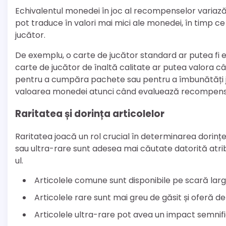
Echivalentul monedei în joc al recompenselor variază
pot traduce în valori mai mici ale monedei, în timp ce 
jucător.
De exemplu, o carte de jucător standard ar putea fi e
carte de jucător de înaltă calitate ar putea valora 
pentru a cumpăra pachete sau pentru a îmbunătăți juc
valoarea monedei atunci când evaluează recompens
Raritatea și dorința articolelor
Raritatea joacă un rol crucial în determinarea dorinței
sau ultra-rare sunt adesea mai căutate datorită atrib
ul.
Articolele comune sunt disponibile pe scară largă
Articolele rare sunt mai greu de găsit și oferă 
Articolele ultra-rare pot avea un impact semnific