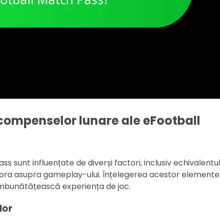
compenselor lunare ale eFootball
 sunt influențate de diverși factori, inclusiv echivalentu
estora asupra gameplay-ului. Înțelegerea acestor elemente
 îmbunătățească experiența de joc.
lor