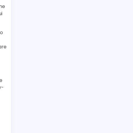
une
ui
 o
are
re
y-