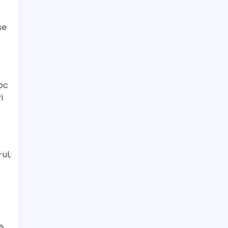
se
oc
i
ul,
ă