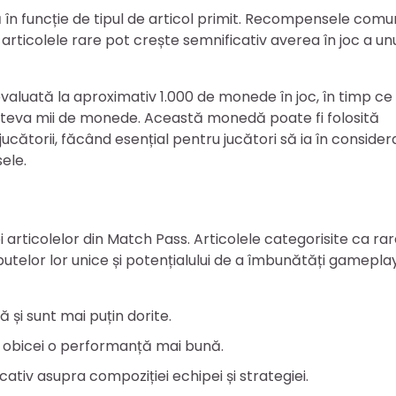
 în funcție de tipul de articol primit. Recompensele com
articolele rare pot crește semnificativ averea în joc a un
valuată la aproximativ 1.000 de monede în joc, în timp ce
câteva mii de monede. Această monedă poate fi folosită
ătorii, făcând esențial pentru jucători să ia în consider
ele.
 articolelor din Match Pass. Articolele categorisite ca ra
utelor lor unice și potențialului de a îmbunătăți gamepla
 și sunt mai puțin dorite.
de obicei o performanță mai bună.
ativ asupra compoziției echipei și strategiei.