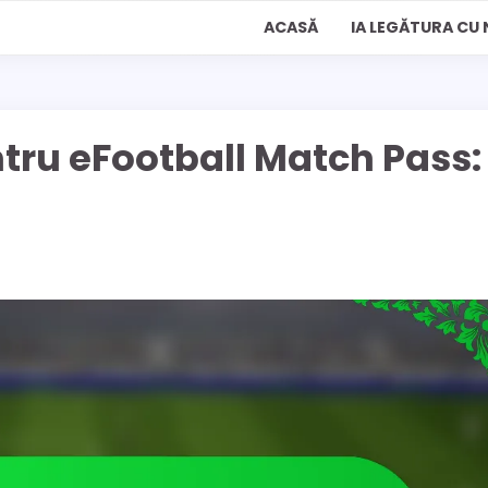
ACASĂ
IA LEGĂTURA CU 
ru eFootball Match Pass: