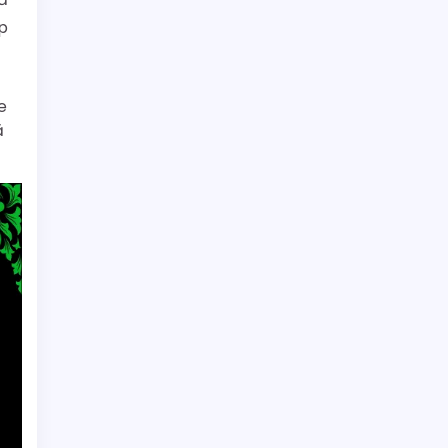
p
e
ă