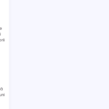
ce
i
rii
dă
uni