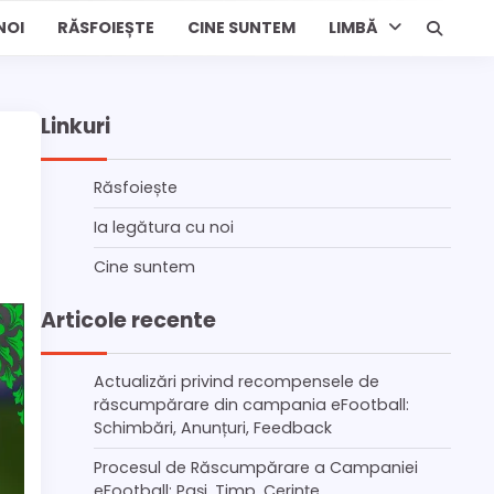
NOI
RĂSFOIEȘTE
CINE SUNTEM
LIMBĂ
Linkuri
Răsfoiește
Ia legătura cu noi
Cine suntem
Articole recente
Actualizări privind recompensele de
răscumpărare din campania eFootball:
Schimbări, Anunțuri, Feedback
Procesul de Răscumpărare a Campaniei
eFootball: Pași, Timp, Cerințe