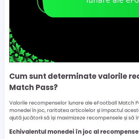
Cum sunt determinate valorile re
Match Pass?
Valorile recompenselor lunare ale eFootball Match Pass
monedei în joc, raritatea articolelor și impactul ac
ajută jucătorii să își maximizeze recompensele și să
Echivalentul monedei în joc al recompense