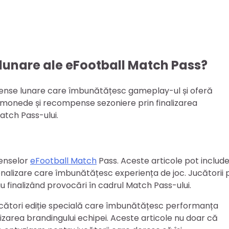
 lunare ale eFootball Match Pass?
pense lunare care îmbunătățesc gameplay-ul și oferă
oc, monede și recompense sezoniere prin finalizarea
Match Pass-ului.
penselor
eFootball Match
Pass. Aceste articole pot includ
sonalizare care îmbunătățesc experiența de joc. Jucătorii 
u finalizând provocări în cadrul Match Pass-ului.
 jucători ediție specială care îmbunătățesc performanța
area brandingului echipei. Aceste articole nu doar că