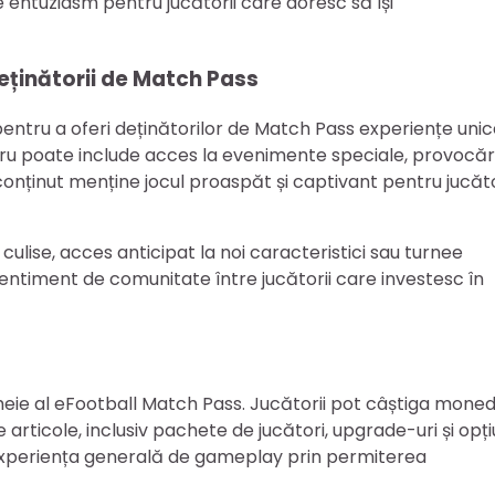
entuziasm pentru jucătorii care doresc să își
ținătorii de Match Pass
entru a oferi deținătorilor de Match Pass experiențe uni
lucru poate include acces la evenimente speciale, provocăr
 conținut menține jocul proaspăt și captivant pentru jucăto
n culise, acces anticipat la noi caracteristici sau turnee
timent de comunitate între jucătorii care investesc în
e al eFootball Match Pass. Jucătorii pot câștiga mone
 articole, inclusiv pachete de jucători, upgrade-uri și opți
xperiența generală de gameplay prin permiterea