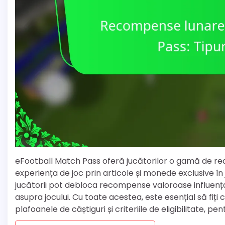
eFootball Match Pass oferă jucătorilor o gamă de 
experiența de joc prin articole și monede exclusive în j
jucătorii pot debloca recompense valoroase influența
asupra jocului. Cu toate acestea, este esențial să fiți
plafoanele de câștiguri și criteriile de eligibilitate, 