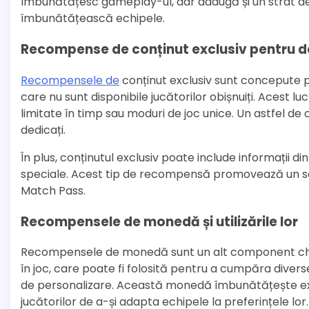
îmbunătățesc gameplay-ul, dar adaugă și un strat de 
îmbunătățească echipele.
Recompense de conținut exclusiv pentru de
Recompensele de
conținut exclusiv sunt concepute p
care nu sunt disponibile jucătorilor obișnuiți. Acest 
limitate în timp sau moduri de joc unice. Un astfel de
dedicați.
În plus, conținutul exclusiv poate include informații di
speciale. Acest tip de recompensă promovează un sen
Match Pass.
Recompensele de monedă și utilizările lor
Recompensele de monedă sunt un alt component chei
în joc, care poate fi folosită pentru a cumpăra diverse
de personalizare. Această monedă îmbunătățește e
jucătorilor de a-și adapta echipele la preferințele lor.