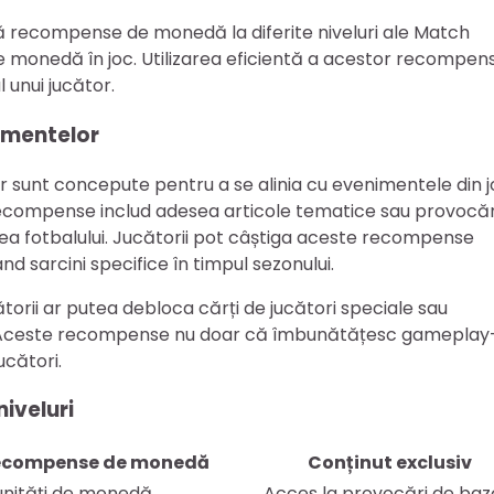
că recompense de monedă la diferite niveluri ale Match
i de monedă în joc. Utilizarea eficientă a acestor recompen
 unui jucător.
imentelor
sunt concepute pentru a se alinia cu evenimentele din j
recompense includ adesea articole tematice sau provocăr
ea fotbalului. Jucătorii pot câștiga aceste recompense
nd sarcini specifice în timpul sezonului.
torii ar putea debloca cărți de jucători speciale sau
 Aceste recompense nu doar că îmbunătățesc gameplay-
ucători.
iveluri
ecompense de monedă
Conținut exclusiv
unități de monedă
Acces la provocări de baz