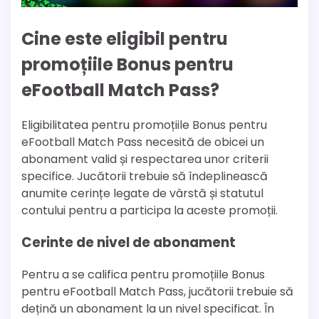
Cine este eligibil pentru
promoțiile Bonus pentru
eFootball Match Pass?
Eligibilitatea pentru promoțiile Bonus pentru
eFootball Match Pass necesită de obicei un
abonament valid și respectarea unor criterii
specifice. Jucătorii trebuie să îndeplinească
anumite cerințe legate de vârstă și statutul
contului pentru a participa la aceste promoții.
Cerinte de nivel de abonament
Pentru a se califica pentru promoțiile Bonus
pentru eFootball Match Pass, jucătorii trebuie să
dețină un abonament la un nivel specificat. În