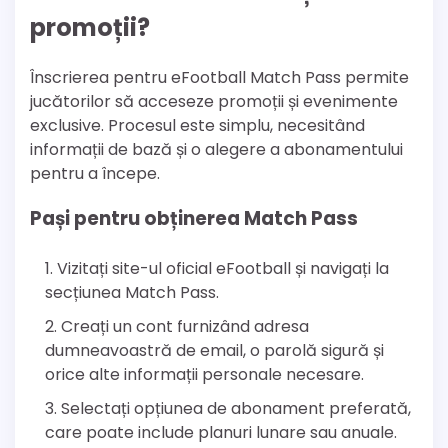
promoții?
Înscrierea pentru eFootball Match Pass permite
jucătorilor să acceseze promoții și evenimente
exclusive. Procesul este simplu, necesitând
informații de bază și o alegere a abonamentului
pentru a începe.
Pași pentru obținerea Match Pass
Vizitați site-ul oficial eFootball și navigați la
secțiunea Match Pass.
Creați un cont furnizând adresa
dumneavoastră de email, o parolă sigură și
orice alte informații personale necesare.
Selectați opțiunea de abonament preferată,
care poate include planuri lunare sau anuale.