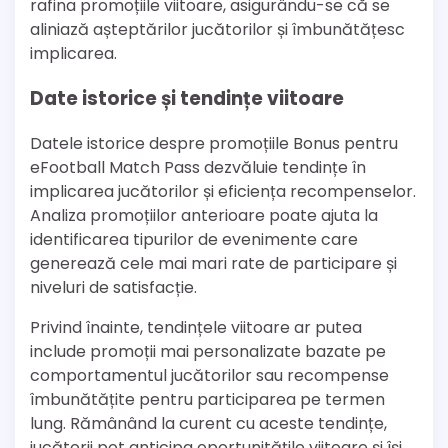
rafina promoțiile viitoare, asigurându-se că se
aliniază așteptărilor jucătorilor și îmbunătățesc
implicarea.
Date istorice și tendințe viitoare
Datele istorice despre promoțiile Bonus pentru
eFootball Match Pass dezvăluie tendințe în
implicarea jucătorilor și eficiența recompenselor.
Analiza promoțiilor anterioare poate ajuta la
identificarea tipurilor de evenimente care
generează cele mai mari rate de participare și
niveluri de satisfacție.
Privind înainte, tendințele viitoare ar putea
include promoții mai personalizate bazate pe
comportamentul jucătorilor sau recompense
îmbunătățite pentru participarea pe termen
lung. Rămânând la curent cu aceste tendințe,
jucătorii pot anticipa oportunitățile viitoare și își