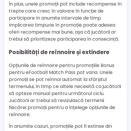
În plus, unele promoții pot include recompense în
trepte care cresc în valoare în funcție de
participare în anumite intervale de timp.
Implicarea timpurie în promoție poate adesea
oferi recompense mai bune, așa că jucătorii ar
trebui să prioritizeze participarea în consecință.
Posibilități de reînnoire și extindere
Opțiunile de reînnoire pentru promoțiile Bonus
pentru eFootball Match Pass pot varia. Unele
promoții se pot reînnoi automat la sfârșitul
termenului, în timp ce altele necesită ca jucătorii
să opteze manual pentru următorul ciclu.
Jucătorii ar trebui să revizuiască termenii
fiecărei promoții pentru a înțelege opțiunile de
reînnoire.
În anumite cazuri, promoțiile pot fi extinse din