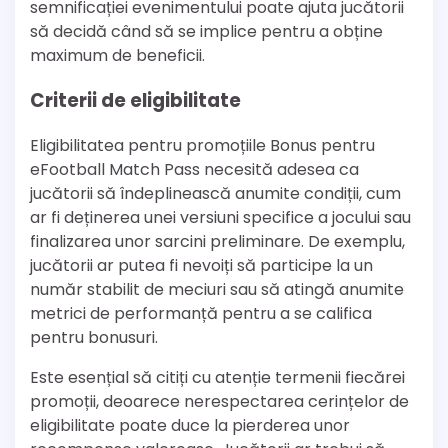
semnificației evenimentului poate ajuta jucătorii
să decidă când să se implice pentru a obține
maximum de beneficii.
Criterii de eligibilitate
Eligibilitatea pentru promoțiile Bonus pentru
eFootball Match Pass necesită adesea ca
jucătorii să îndeplinească anumite condiții, cum
ar fi deținerea unei versiuni specifice a jocului sau
finalizarea unor sarcini preliminare. De exemplu,
jucătorii ar putea fi nevoiți să participe la un
număr stabilit de meciuri sau să atingă anumite
metrici de performanță pentru a se califica
pentru bonusuri.
Este esențial să citiți cu atenție termenii fiecărei
promoții, deoarece nerespectarea cerințelor de
eligibilitate poate duce la pierderea unor