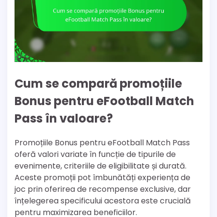
Cum se compară promoțiile
Bonus pentru eFootball Match
Pass în valoare?
Promoțiile Bonus pentru eFootball Match Pass
oferă valori variate în funcție de tipurile de
evenimente, criteriile de eligibilitate și durată.
Aceste promoții pot îmbunătăți experiența de
joc prin oferirea de recompense exclusive, dar
înțelegerea specificului acestora este crucială
pentru maximizarea beneficiilor.