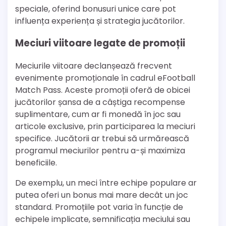
speciale, oferind bonusuri unice care pot
influența experiența și strategia jucătorilor.
Meciuri viitoare legate de promoții
Meciurile viitoare declanșează frecvent
evenimente promoționale în cadrul eFootball
Match Pass. Aceste promoții oferă de obicei
jucătorilor șansa de a câștiga recompense
suplimentare, cum ar fi monedă în joc sau
articole exclusive, prin participarea la meciuri
specifice. Jucătorii ar trebui să urmărească
programul meciurilor pentru a-și maximiza
beneficiile.
De exemplu, un meci între echipe populare ar
putea oferi un bonus mai mare decât un joc
standard. Promoțiile pot varia în funcție de
echipele implicate, semnificația meciului sau