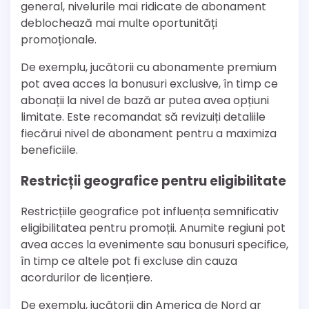
general, nivelurile mai ridicate de abonament
deblochează mai multe oportunități
promoționale.
De exemplu, jucătorii cu abonamente premium
pot avea acces la bonusuri exclusive, în timp ce
abonații la nivel de bază ar putea avea opțiuni
limitate. Este recomandat să revizuiți detaliile
fiecărui nivel de abonament pentru a maximiza
beneficiile.
Restricții geografice pentru eligibilitate
Restricțiile geografice pot influența semnificativ
eligibilitatea pentru promoții. Anumite regiuni pot
avea acces la evenimente sau bonusuri specifice,
în timp ce altele pot fi excluse din cauza
acordurilor de licențiere.
De exemplu, jucătorii din America de Nord ar