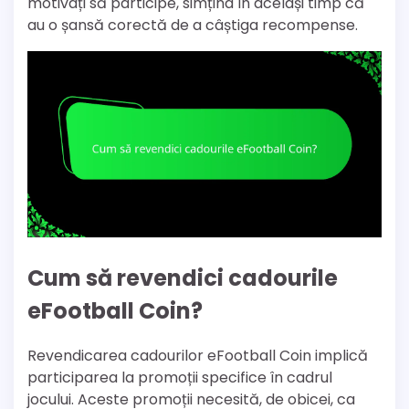
motivați să participe, simțind în același timp că
au o șansă corectă de a câștiga recompense.
Cum să revendici cadourile
eFootball Coin?
Revendicarea cadourilor eFootball Coin implică
participarea la promoții specifice în cadrul
jocului. Aceste promoții necesită, de obicei, ca