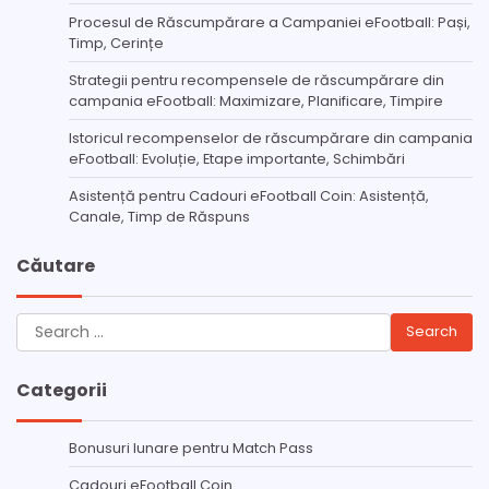
Procesul de Răscumpărare a Campaniei eFootball: Pași,
Timp, Cerințe
Strategii pentru recompensele de răscumpărare din
campania eFootball: Maximizare, Planificare, Timpire
Istoricul recompenselor de răscumpărare din campania
eFootball: Evoluție, Etape importante, Schimbări
Asistență pentru Cadouri eFootball Coin: Asistență,
Canale, Timp de Răspuns
Căutare
Search
for:
Categorii
Bonusuri lunare pentru Match Pass
Cadouri eFootball Coin