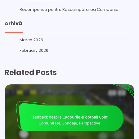
Recompense pentru Răscumpărarea Campaniei
Arhivă
March 2026
February 2026
Related Posts