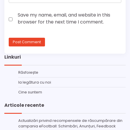
Save my name, email, and website in this
browser for the next time I comment.
Linkuri
Răsfoiește
Ia legătura cu noi
Cine suntem
Articole recente
Actualizări privind recompensele de răscumpărare din
campania eFootball: Schimbări, Anunțuri, Feedback