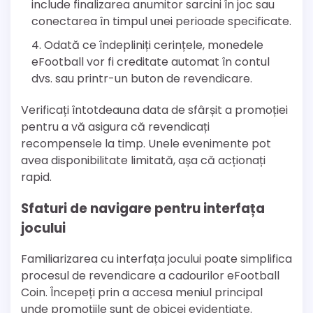
include finalizarea anumitor sarcini în joc sau
conectarea în timpul unei perioade specificate.
Odată ce îndepliniți cerințele, monedele
eFootball vor fi creditate automat în contul
dvs. sau printr-un buton de revendicare.
Verificați întotdeauna data de sfârșit a promoției
pentru a vă asigura că revendicați
recompensele la timp. Unele evenimente pot
avea disponibilitate limitată, așa că acționați
rapid.
Sfaturi de navigare pentru interfața
jocului
Familiarizarea cu interfața jocului poate simplifica
procesul de revendicare a cadourilor eFootball
Coin. Începeți prin a accesa meniul principal
unde promoțiile sunt de obicei evidențiate.