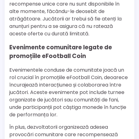
recompense unice care nu sunt disponibile în
alte momente, făcându-le deosebit de
atrăgătoare. Jucătorii ar trebui să fie atenți la
anunțuri pentru a se asigura că nu ratează
aceste oferte cu durată limitată.
Evenimente comunitare legate de
promoțiile eFootball Coin
Evenimentele conduse de comunitate joacă un
rol crucial în promoțiile eFootball Coin, deoarece
încurajează interacțiunea și colaborarea între
jucători. Aceste evenimente pot include turnee
organizate de jucători sau comunități de fani,
unde participanții pot câștiga monede în funcție
de performanța lor.
În plus, dezvoltatorii organizează adesea
provocări comunitare care recompensează