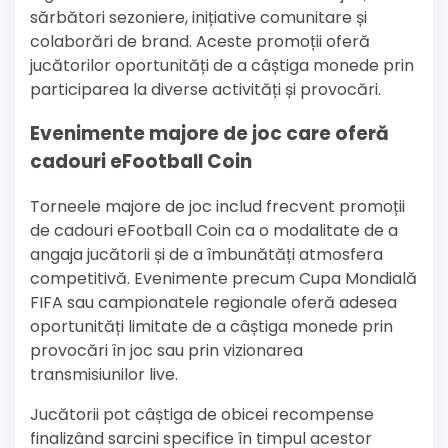
sărbători sezoniere, inițiative comunitare și
colaborări de brand. Aceste promoții oferă
jucătorilor oportunități de a câștiga monede prin
participarea la diverse activități și provocări.
Evenimente majore de joc care oferă
cadouri eFootball Coin
Torneele majore de joc includ frecvent promoții
de cadouri eFootball Coin ca o modalitate de a
angaja jucătorii și de a îmbunătăți atmosfera
competitivă. Evenimente precum Cupa Mondială
FIFA sau campionatele regionale oferă adesea
oportunități limitate de a câștiga monede prin
provocări în joc sau prin vizionarea
transmisiunilor live.
Jucătorii pot câștiga de obicei recompense
finalizând sarcini specifice în timpul acestor