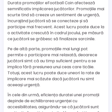
Durata promoțiilor eFootball Coin afectează
semnificativ implicarea jucătorilor. Promoțiile mai
scurte tind să creeze un sentiment de urgență,
încurajând jucătorii să se conecteze și să
participe mai frecvent. Acest lucru poate duce la
o activitate crescută în cadrul jocului, pe măsură
ce jucătorii se grăbesc să finalizeze sarcinile.
Pe de altă parte, promoțiile mai lungi pot
permite o participare mai relaxată, deoarece
jucătorii simt că au timp suficient pentru a se
implica fără presiunea unui ceas care ticăie.
Totuși, acest lucru poate duce uneori la rate de
implicare mai scăzute dacă jucătorii nu simt
aceeași urgență.
În cele din urmă, eficiența duratei unei promoții
depinde de echilibrarea urgenței cu
accesibilitatea, asigurându-se că jucătorii sunt