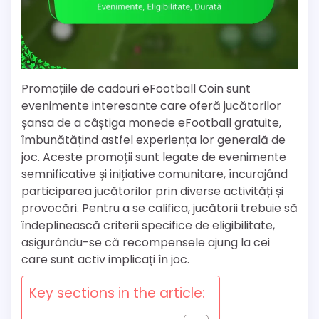
Promoțiile de cadouri eFootball Coin sunt
evenimente interesante care oferă jucătorilor
șansa de a câștiga monede eFootball gratuite,
îmbunătățind astfel experiența lor generală de
joc. Aceste promoții sunt legate de evenimente
semnificative și inițiative comunitare, încurajând
participarea jucătorilor prin diverse activități și
provocări. Pentru a se califica, jucătorii trebuie să
îndeplinească criterii specifice de eligibilitate,
asigurându-se că recompensele ajung la cei
care sunt activ implicați în joc.
Key sections in the article: