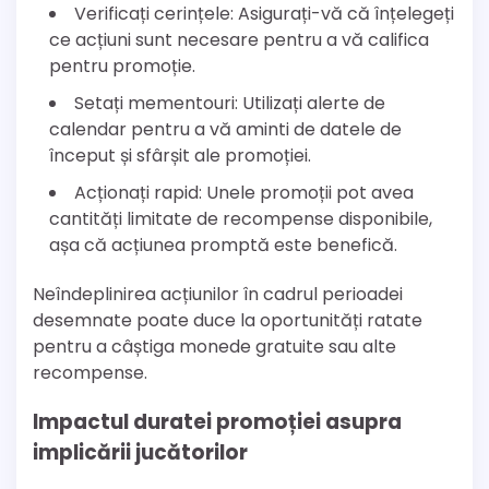
Verificați cerințele: Asigurați-vă că înțelegeți
ce acțiuni sunt necesare pentru a vă califica
pentru promoție.
Setați mementouri: Utilizați alerte de
calendar pentru a vă aminti de datele de
început și sfârșit ale promoției.
Acționați rapid: Unele promoții pot avea
cantități limitate de recompense disponibile,
așa că acțiunea promptă este benefică.
Neîndeplinirea acțiunilor în cadrul perioadei
desemnate poate duce la oportunități ratate
pentru a câștiga monede gratuite sau alte
recompense.
Impactul duratei promoției asupra
implicării jucătorilor