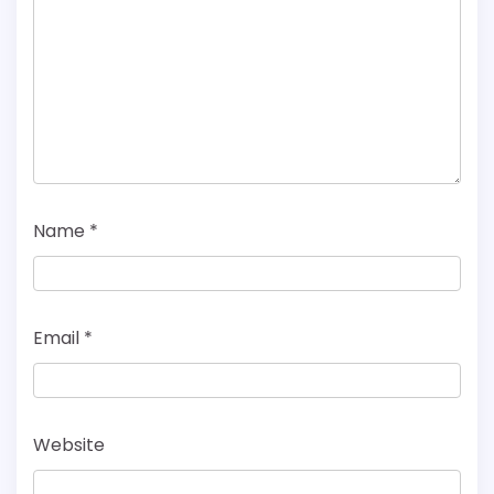
Name
*
Email
*
Website