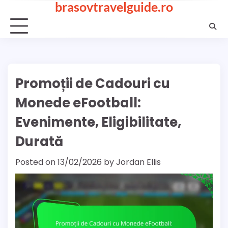
brasovtravelguide.ro
Skip
to
content
Promoții de Cadouri cu
Monede eFootball:
Evenimente, Eligibilitate,
Durată
Posted on
13/02/2026
by
Jordan Ellis