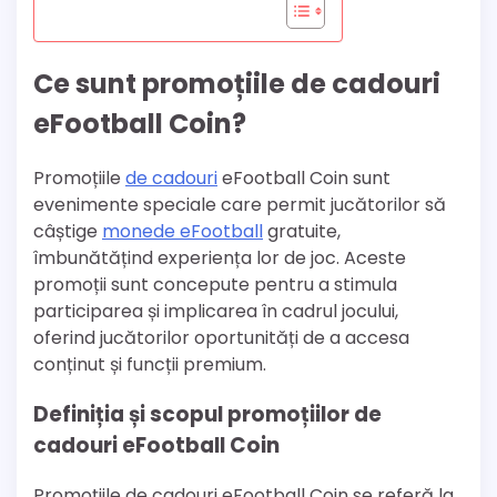
Ce sunt promoțiile de cadouri
eFootball Coin?
Promoțiile
de cadouri
eFootball Coin sunt
evenimente speciale care permit jucătorilor să
câștige
monede eFootball
gratuite,
îmbunătățind experiența lor de joc. Aceste
promoții sunt concepute pentru a stimula
participarea și implicarea în cadrul jocului,
oferind jucătorilor oportunități de a accesa
conținut și funcții premium.
Definiția și scopul promoțiilor de
cadouri eFootball Coin
Promoțiile de cadouri eFootball Coin se referă la