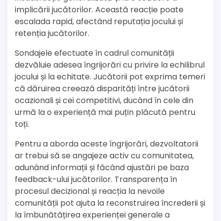
implicării jucătorilor. Această reacție poate
escalada rapid, afectând reputația jocului și
retenția jucătorilor.
Sondajele efectuate în cadrul comunității
dezvăluie adesea îngrijorări cu privire la echilibrul
jocului și la echitate. Jucătorii pot exprima temeri
că dăruirea creează disparități între jucătorii
ocazionali și cei competitivi, ducând în cele din
urmă la o experiență mai puțin plăcută pentru
toți.
Pentru a aborda aceste îngrijorări, dezvoltatorii
ar trebui să se angajeze activ cu comunitatea,
adunând informații și făcând ajustări pe baza
feedback-ului jucătorilor. Transparența în
procesul decizional și reacția la nevoile
comunității pot ajuta la reconstruirea încrederii și
la îmbunătățirea experienței generale a