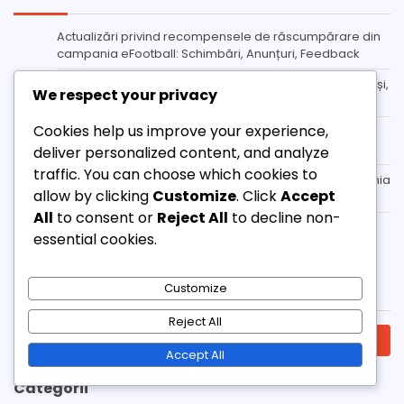
Actualizări privind recompensele de răscumpărare din
campania eFootball: Schimbări, Anunțuri, Feedback
Procesul de Răscumpărare a Campaniei eFootball: Pași,
We respect your privacy
Timp, Cerințe
Cookies help us improve your experience,
Strategii pentru recompensele de răscumpărare din
campania eFootball: Maximizare, Planificare, Timpire
deliver personalized content, and analyze
traffic. You can choose which cookies to
Istoricul recompenselor de răscumpărare din campania
allow by clicking
Customize
. Click
Accept
eFootball: Evoluție, Etape importante, Schimbări
All
to consent or
Reject All
to decline non-
Asistență pentru Cadouri eFootball Coin: Asistență,
essential cookies.
Canale, Timp de Răspuns
Căutare
Customize
Reject All
Search
for:
Accept All
Categorii