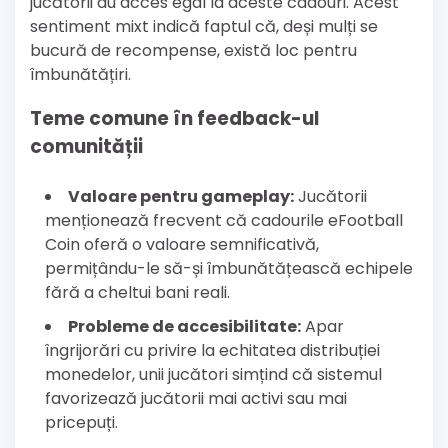
jucătorii au acces egal la aceste cadouri. Acest
sentiment mixt indică faptul că, deși mulți se
bucură de recompense, există loc pentru
îmbunătățiri.
Teme comune în feedback-ul
comunității
Valoare pentru gameplay:
Jucătorii
menționează frecvent că cadourile eFootball
Coin oferă o valoare semnificativă,
permițându-le să-și îmbunătățească echipele
fără a cheltui bani reali.
Probleme de accesibilitate:
Apar
îngrijorări cu privire la echitatea distribuției
monedelor, unii jucători simțind că sistemul
favorizează jucătorii mai activi sau mai
pricepuți.