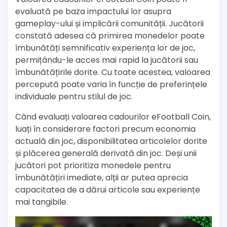
evaluată pe baza impactului lor asupra
gameplay-ului și implicării comunității. Jucătorii
constată adesea că primirea monedelor poate
îmbunătăți semnificativ experiența lor de joc,
permițându-le acces mai rapid la jucătorii sau
îmbunătățirile dorite. Cu toate acestea, valoarea
percepută poate varia în funcție de preferințele
individuale pentru stilul de joc.
Când evaluați valoarea cadourilor eFootball Coin,
luați în considerare factori precum economia
actuală din joc, disponibilitatea articolelor dorite
și plăcerea generală derivată din joc. Deși unii
jucători pot prioritiza monedele pentru
îmbunătățiri imediate, alții ar putea aprecia
capacitatea de a dărui articole sau experiențe
mai tangibile.