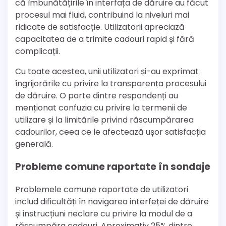
că îmbunătățirile în interfața de dăruire au făcut
procesul mai fluid, contribuind la niveluri mai
ridicate de satisfacție. Utilizatorii apreciază
capacitatea de a trimite cadouri rapid și fără
complicații.
Cu toate acestea, unii utilizatori și-au exprimat
îngrijorările cu privire la transparența procesului
de dăruire. O parte dintre respondenți au
menționat confuzia cu privire la termenii de
utilizare și la limitările privind răscumpărarea
cadourilor, ceea ce le afectează ușor satisfacția
generală.
Probleme comune raportate în sondaje
Problemele comune raportate de utilizatori
includ dificultăți în navigarea interfeței de dăruire
și instrucțiuni neclare cu privire la modul de a
răscumpăra cadouri. Aproximativ 25% dintre