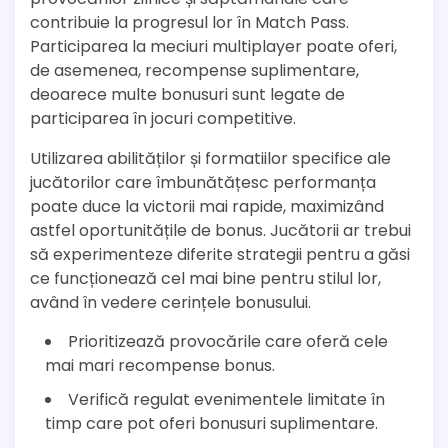
contribuie la progresul lor în Match Pass.
Participarea la meciuri multiplayer poate oferi,
de asemenea, recompense suplimentare,
deoarece multe bonusuri sunt legate de
participarea în jocuri competitive.
Utilizarea abilităților și formatiilor specifice ale
jucătorilor care îmbunătățesc performanța
poate duce la victorii mai rapide, maximizând
astfel oportunitățile de bonus. Jucătorii ar trebui
să experimenteze diferite strategii pentru a găsi
ce funcționează cel mai bine pentru stilul lor,
având în vedere cerințele bonusului.
Prioritizează provocările care oferă cele
mai mari recompense bonus.
Verifică regulat evenimentele limitate în
timp care pot oferi bonusuri suplimentare.