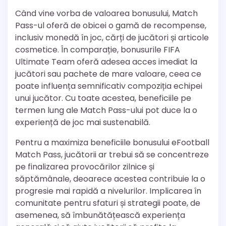
Când vine vorba de valoarea bonusului, Match
Pass-ul oferă de obicei o gamă de recompense,
inclusiv monedă în joc, cărți de jucători și articole
cosmetice. În comparație, bonusurile FIFA
Ultimate Team oferă adesea acces imediat la
jucători sau pachete de mare valoare, ceea ce
poate influența semnificativ compoziția echipei
unui jucător. Cu toate acestea, beneficiile pe
termen lung ale Match Pass-ului pot duce la o
experiență de joc mai sustenabilă.
Pentru a maximiza beneficiile bonusului eFootball
Match Pass, jucătorii ar trebui să se concentreze
pe finalizarea provocărilor zilnice și
săptămânale, deoarece acestea contribuie la o
progresie mai rapidă a nivelurilor. Implicarea în
comunitate pentru sfaturi și strategii poate, de
asemenea, să îmbunătățească experiența