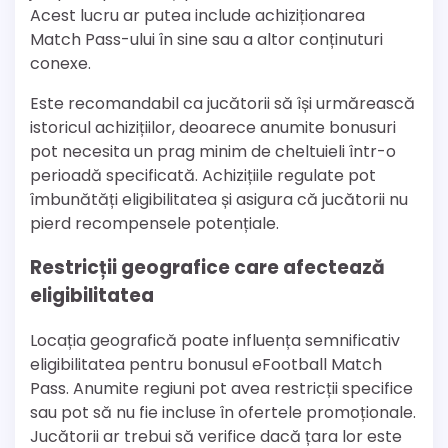
Acest lucru ar putea include achiziționarea
Match Pass-ului în sine sau a altor conținuturi
conexe.
Este recomandabil ca jucătorii să își urmărească
istoricul achizițiilor, deoarece anumite bonusuri
pot necesita un prag minim de cheltuieli într-o
perioadă specificată. Achizițiile regulate pot
îmbunătăți eligibilitatea și asigura că jucătorii nu
pierd recompensele potențiale.
Restricții geografice care afectează
eligibilitatea
Locația geografică poate influența semnificativ
eligibilitatea pentru bonusul eFootball Match
Pass. Anumite regiuni pot avea restricții specifice
sau pot să nu fie incluse în ofertele promoționale.
Jucătorii ar trebui să verifice dacă țara lor este