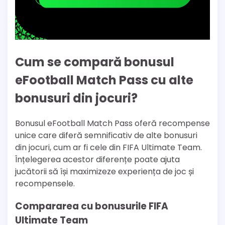
Cum se compară bonusul
eFootball Match Pass cu alte
bonusuri din jocuri?
Bonusul eFootball Match Pass oferă recompense
unice care diferă semnificativ de alte bonusuri
din jocuri, cum ar fi cele din FIFA Ultimate Team.
Înțelegerea acestor diferențe poate ajuta
jucătorii să își maximizeze experiența de joc și
recompensele.
Compararea cu bonusurile FIFA
Ultimate Team