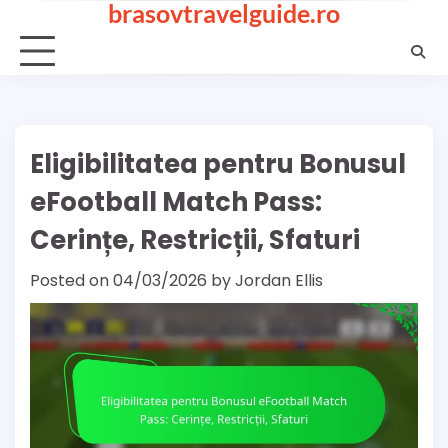
brasovtravelguide.ro
Skip
to
content
Eligibilitatea pentru Bonusul
eFootball Match Pass:
Cerințe, Restricții, Sfaturi
Posted on
04/03/2026
by
Jordan Ellis