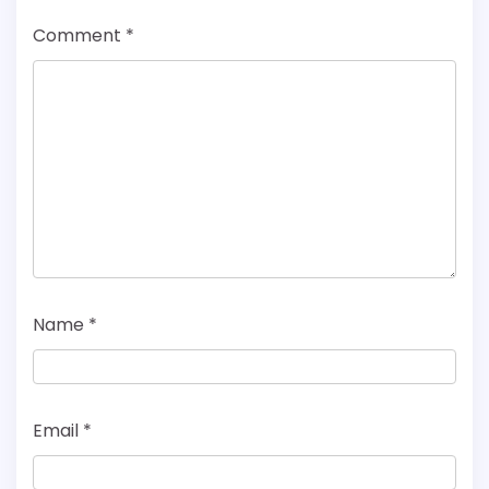
Comment
*
Name
*
Email
*