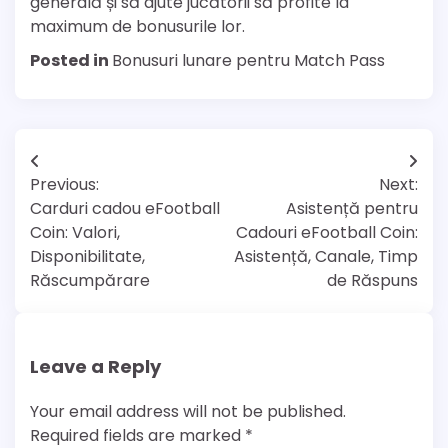
generală și să ajute jucătorii să profite la
maximum de bonusurile lor.
Posted in
Bonusuri lunare pentru Match Pass
Post
Previous:
Next:
navigation
Carduri cadou eFootball
Asistență pentru
Coin: Valori,
Cadouri eFootball Coin:
Disponibilitate,
Asistență, Canale, Timp
Răscumpărare
de Răspuns
Leave a Reply
Your email address will not be published.
Required fields are marked
*