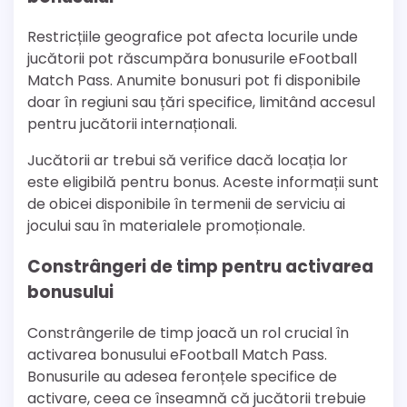
Restricțiile geografice pot afecta locurile unde
jucătorii pot răscumpăra bonusurile eFootball
Match Pass. Anumite bonusuri pot fi disponibile
doar în regiuni sau țări specifice, limitând accesul
pentru jucătorii internaționali.
Jucătorii ar trebui să verifice dacă locația lor
este eligibilă pentru bonus. Aceste informații sunt
de obicei disponibile în termenii de serviciu ai
jocului sau în materialele promoționale.
Constrângeri de timp pentru activarea
bonusului
Constrângerile de timp joacă un rol crucial în
activarea bonusului eFootball Match Pass.
Bonusurile au adesea feronțele specifice de
activare, ceea ce înseamnă că jucătorii trebuie