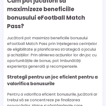
Cum pot jucătorii să
maximizeze beneficiile
bonusului eFootball Match
Pass?
Jucătorii pot maximiza beneficiile bonusului
eFootball Match Pass prin înțelegerea cerințelor
de eligibilitate și planificarea strategică a jocului
și achizițiilor. Prin alinierea acțiunilor lor din joc cu
oportunitățile de bonus, pot îmbunătăți
experiența generală și recompensele.
Strategii pentru un joc eficient pentru a
valorifica bonusurile
Pentru a valorifica eficient bonusurile, jucătorii ar
trebui să se concentreze pe finalizarea
provocărilor zilnice și săptămânale care