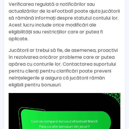
Verificarea regulată a notificărilor sau
actualizărilor de la eFootball poate ajuta jucătorii
să rămână informați despre statutul contului lor.
Acest lucru include orice modificări ale
eligibilității sau restricțiilor care ar putea fi
aplicate.
Jucătorii ar trebui să fie, de asemenea, proactivi
în rezolvarea oricăror probleme care ar putea
apărea cu conturile lor. Contactarea suportului
pentru clienți pentru clarificări poate preveni
neînțelegerile și asigura că jucătorii rămân
eligibili pentru bonusuri.