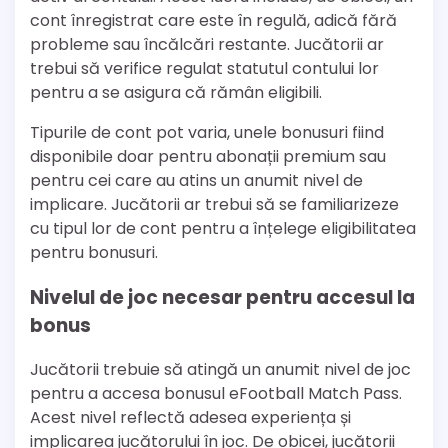
cont înregistrat care este în regulă, adică fără
probleme sau încălcări restante. Jucătorii ar
trebui să verifice regulat statutul contului lor
pentru a se asigura că rămân eligibili.
Tipurile de cont pot varia, unele bonusuri fiind
disponibile doar pentru abonații premium sau
pentru cei care au atins un anumit nivel de
implicare. Jucătorii ar trebui să se familiarizeze
cu tipul lor de cont pentru a înțelege eligibilitatea
pentru bonusuri.
Nivelul de joc necesar pentru accesul la
bonus
Jucătorii trebuie să atingă un anumit nivel de joc
pentru a accesa bonusul eFootball Match Pass.
Acest nivel reflectă adesea experiența și
implicarea jucătorului în joc. De obicei, jucătorii