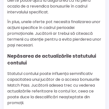
alerte poate ajuta la asigurarea că nu pierd
ocazia de a revendica bonusurile în cadrul
intervalului specificat.
În plus, unele oferte pot necesita finalizarea unor
acțiuni specifice în cadrul perioadei
promoționale. Jucătorii ar trebui să citească
termenii cu atenție pentru a evita pierderea unor
pași necesari.
Nepăsarea de actualizările statutului
contului
Statutul contului poate influența semnificativ
capacitatea unui jucător de a accesa bonusurile
Match Pass. Jucătorii adesea trec cu vederea
actualizările referitoare la contul lor, ceea ce
poate duce la descalificări neașteptate din
promoții.