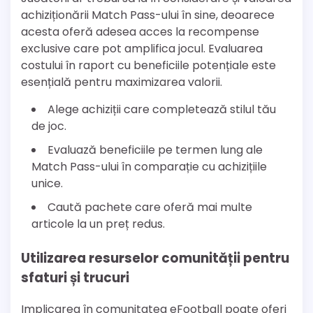
achiziționării Match Pass-ului în sine, deoarece
acesta oferă adesea acces la recompense
exclusive care pot amplifica jocul. Evaluarea
costului în raport cu beneficiile potențiale este
esențială pentru maximizarea valorii.
Alege achiziții care completează stilul tău
de joc.
Evaluază beneficiile pe termen lung ale
Match Pass-ului în comparație cu achizițiile
unice.
Caută pachete care oferă mai multe
articole la un preț redus.
Utilizarea resurselor comunității pentru
sfaturi și trucuri
Implicarea în comunitatea eFootball poate oferi